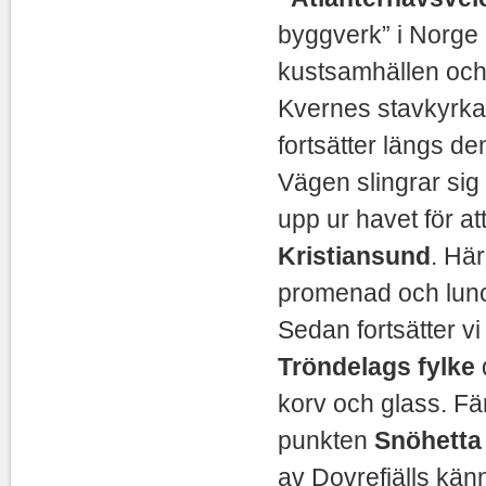
byggverk” i Norge
kustsamhällen och
Kvernes stavkyrka,
fortsätter längs de
Vägen slingrar sig
upp ur havet för 
Kristiansund
. Här
promenad och lun
Sedan fortsätter vi
Tröndelags fylke
korv och glass. Fä
punkten
Snöhett
av Dovrefjälls kän