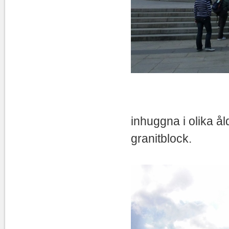
Monoliten
inhuggna i olika ål
gra