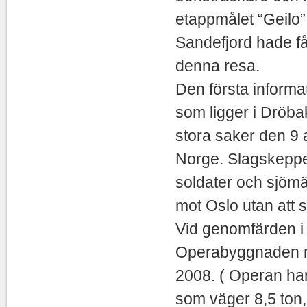
etappmålet “Geilo”
Sandefjord hade fåt
denna resa.
Den första informa
som ligger i Dröba
stora saker den 9 
Norge. Slagskeppe
soldater och sjömän
mot Oslo utan att st
Vid genomfärden i 
Operabyggnaden med
2008. ( Operan har
som väger 8,5 ton,