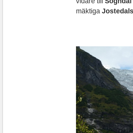
vidare till
Sognda
mäktiga
Jostedal