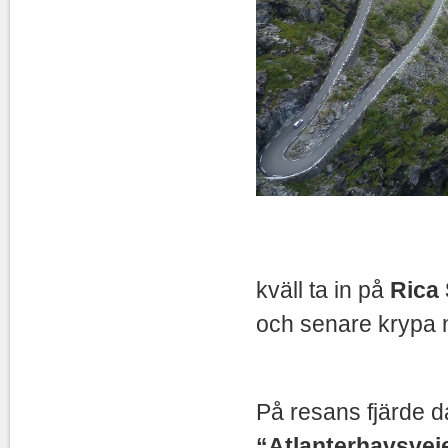
Det var r
kväll ta in på
Rica 
och senare krypa n
På resans fjärde d
“Atlanterhavsvei