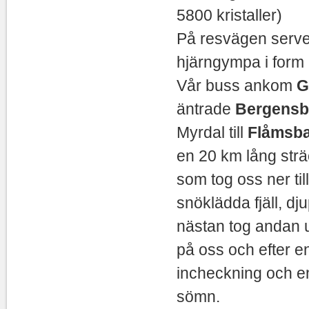
5800 kristaller)
På resvägen server
hjärngympa i form 
Vår buss ankom
G
äntrade
Bergens
Myrdal till
Flåmsb
en 20 km lång strä
som tog oss ner ti
snöklädda fjäll, dj
nästan tog andan 
på oss och efter en
incheckning och en 
sömn.