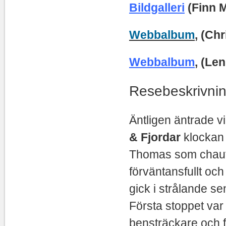
Bildgalleri
(Finn 
Webbalbum
, (Ch
Webbalbum
, (Le
Resebeskrivni
Äntligen äntrade v
& Fjordar
klockan 
Thomas som chauffö
förväntansfullt oc
gick i strålande 
Första stoppet var
bensträckare och fi