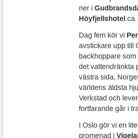
ner i
Gudbrandsd
Höyfjellshotel
ca.
Dag fem kör vi
Per
avstickare upp till
backhoppare som s
det vattendränkta 
västra sida, Norges
världens äldsta h
Verkstad och lever
fortfarande går i tra
I Oslo gör vi en li
promenad i
Vigel