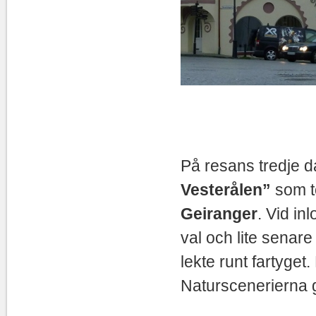
På resans tredje d
Vesterålen”
som to
Geiranger
. Vid in
val och lite senare
lekte runt fartyget
Naturscenerierna g