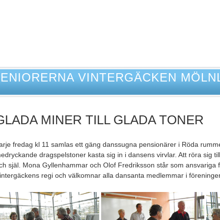
SENIORERNA VINTERGÄCKEN MÖLN
GLADA MINER TILL GLADA TONER
arje fredag kl 11 samlas ett gäng danssugna pensionärer i Röda rummet p
edryckande dragspelstoner kasta sig in i dansens virvlar. Att röra sig ti
ch själ. Mona Gyllenhammar och Olof Fredriksson står som ansvariga för
intergäckens regi och välkomnar alla dansanta medlemmar i föreninge